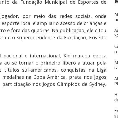
M
unto da Fundação Municipal de Esportes de
M
jogador, por meio das redes sociais, onde
n
 esporte local e ampliar o acesso de crianças e
ro e fora das quadras. Na publicação, ele citou
A
S
sta e o superintendente da Fundação, Erivelto
C
c
l nacional e internacional, Kid marcou época
a ao se tornar o primeiro líbero a atuar pela
M
c
ne títulos sul-americanos, conquistas na Liga
 medalhas na Copa América, prata nos Jogos
A
 participação nos Jogos Olímpicos de Sydney,
P
H
d
E
s