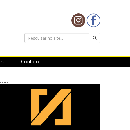
es
Contato
licidade