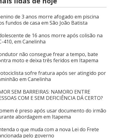
ais lidas de hoje
enino de 3 anos morre afogado em piscina
os fundos de casa em São João Batista
dolescente de 16 anos morre após colisão na
C-410, em Canelinha
ondutor não consegue frear a tempo, bate
ontra moto e deixa três feridos em Itapema
otociclista sofre fratura após ser atingido por
aminhão em Canelinha
MOR SEM BARREIRAS: NAMORO ENTRE
ESSOAS COM E SEM DEFICIÊNCIA DÁ CERTO?
omem é preso após usar documento do irmão
urante abordagem em Itapema
ntenda o que muda com a nova Lei do Frete
ancionada pelo governo