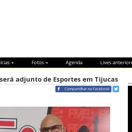
ícias
Fotos
Agenda
Lives anterior
 será adjunto de Esportes em Tijucas
Pub
Compartilhar
no Facebook