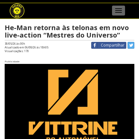
Menu
He-Man retorna às telonas em novo
live-action “Mestres do Universo”
30/05/26 às 00h
Compartilhar
Atualizado em 06/08/26 às 18h05
Visualizações:
170
Publicidade