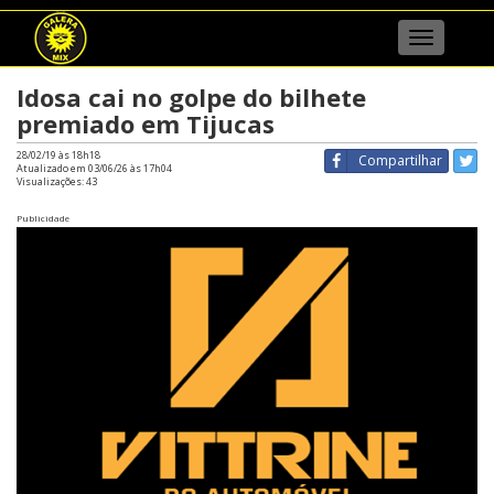
Menu
Idosa cai no golpe do bilhete
premiado em Tijucas
28/02/19 às 18h18
Compartilhar
Atualizado em 03/06/26 às 17h04
Visualizações:
43
Publicidade