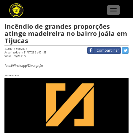
Menu
Incêndio de grandes proporções
atinge madeireira no bairro Joáia em
Tijucas
30/01/18 às 07h07
Compartilhar
Atualizado em 31/07/26 às 00h55
Visualizações:
77
Foto:i/Whatsapp/Divulgação
Publicidade