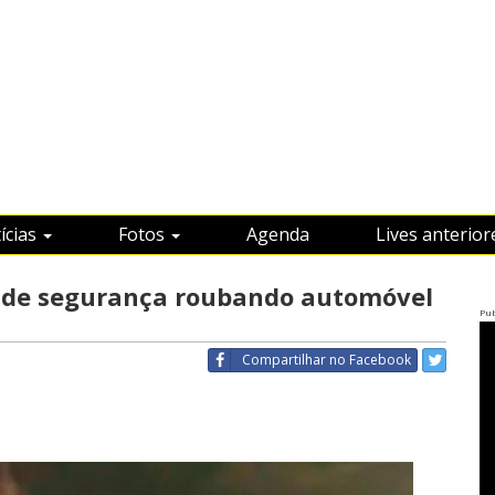
ícias
Fotos
Agenda
Lives anterior
s de segurança roubando automóvel
Pub
Compartilhar
no Facebook