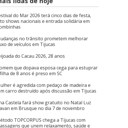
ais lidas de hoje
estival do Mar 2026 terá cinco dias de festa,
ito shows nacionais e entrada solidária em
ombinhas
udanças no trânsito prometem melhorar
luxo de veículos em Tijucas
eijoada do Cacau 2026, 28 anos
omem que dopava esposa cega para estuprar
 filha de 8 anos é preso em SC
ulher é agredida com pedaço de madeira e
em carro destruído após discussão em Tijucas
na Castela fará show gratuito no Natal Luz
avan em Brusque no dia 7 de novembro
étodo TOPCORPUS chega a Tijucas com
assagens que unem relaxamento, saúde e