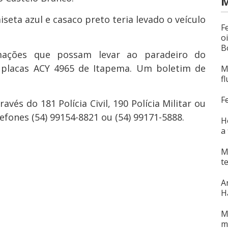
M
eta azul e casaco preto teria levado o veículo
F
o
B
rmações que possam levar ao paradeiro do
placas ACY 4965 de Itapema. Um boletim de
M
f
F
és do 181 Polícia Civil, 190 Polícia Militar ou
efones (54) 99154-8821 ou (54) 99171-5888.
H
a
M
t
A
H
M
m