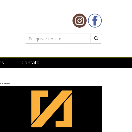
es
Contato
licidade