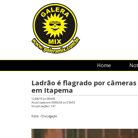
Home
Not
Ladrão é flagrado por câmera
em Itapema
12/08/19 às 08h08
Atualizado em 04/06/26 às 03h04
Visualizações:
147
Fotos: /Divulgação