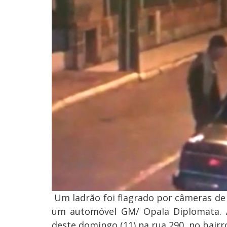
Um ladrão foi flagrado por câmeras d
um automóvel GM/ Opala Diplomata. 
deste domingo (11) na rua 290, no bairr